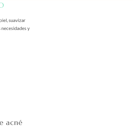
O
iel, suavizar
s necesidades y
e acné