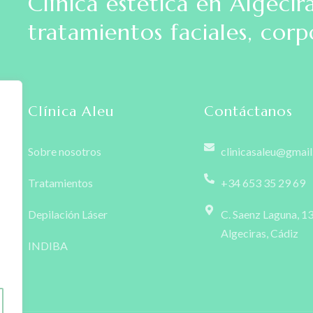
Clínica estética en Algecir
tratamientos faciales, corp
Clínica Aleu
Contáctanos
Sobre nosotros
clinicasaleu@gmai
Tratamientos
+34 653 35 29 69
Depilación Láser
C. Saenz Laguna, 1
Algeciras, Cádiz
INDIBA