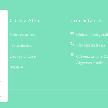
Clínica Aleu
Contáctanos
Sobre nosotros
clinicasaleu@gmai
Tratamientos
+34 653 35 29 69
Depilación Láser
C. Saenz Laguna, 1
Algeciras, Cádiz
INDIBA