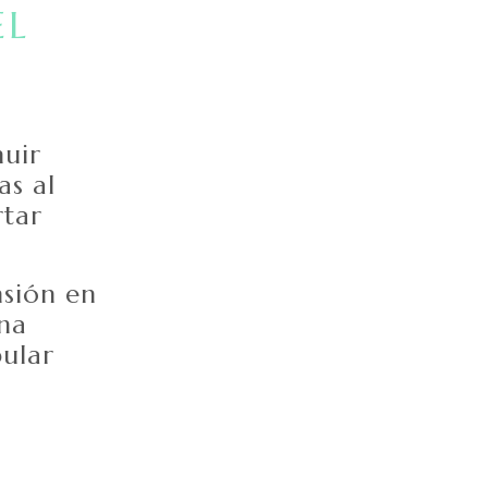
EL
nuir
as al
rtar
nsión en
na
ular