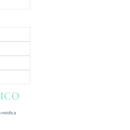
ICO
ón médica