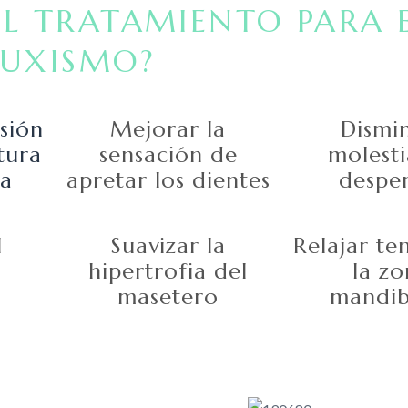
EL TRATAMIENTO PARA 
RUXISMO?
sión
Mejorar la
Dismi
tura
sensación de
molesti
ia
apretar los dientes
despe
l
Suavizar la
Relajar te
hipertrofia del
la zo
masetero
mandib