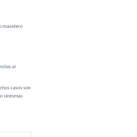
lo masetero
stias al
uchos casos son
 o síntomas